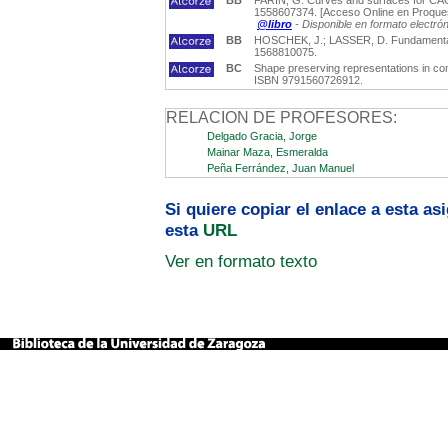
BB
FARIN, G. Curves and surfaces for CAGD 
1558607374. [Acceso Online en Proques
@libro
- Disponible en formato electró
BB
HOSCHEK, J.; LASSER, D. Fundamentals o
1568810075.
BC
Shape preserving representations in com
ISBN 9791560726912.
RELACION DE PROFESORES:
Delgado Gracia, Jorge
Mainar Maza, Esmeralda
Peña Ferrández, Juan Manuel
Si quiere copiar el enlace a esta a
esta
URL
Ver en formato texto