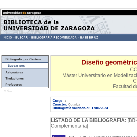
INICIO >
BUSCAR >
BIBLIOGRAFÍA RECOMENDADA >
BASE BR-UZ
Bibliografía por Centros
Diseño geométric
Buscar por:
CÓ
Asignaturas
Máster Universitario en Modelizaci
Titulaciones
C
Profesores
Facultad d
v. 0.1
Curso:
1
Carácter:
Optativa
Bibliografía validada el: 17/06/2024
LISTADO DE LA BIBLIOGRAFIA:
[BB-
Complementaria]