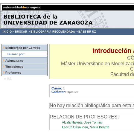
INICIO >
BUSCAR >
BIBLIOGRAFÍA RECOMENDADA >
BASE BR-UZ
Bibliografía por Centros
Introducción 
Buscar por:
CÓ
Asignaturas
Máster Universitario en Modelizaci
Titulaciones
C
Profesores
Facultad d
v. 0.1
Curso:
1
Carácter:
Optativa
No hay relación bibliográfica para esta 
RELACION DE PROFESORES:
Alcalá Nalvaiz, José Tomás
Lacruz Casaucau, María Beatriz