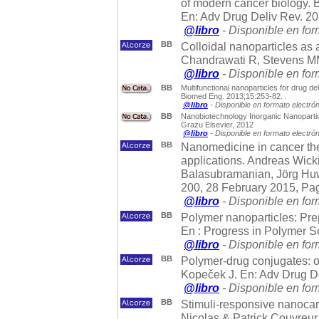
of modern cancer biology. 
En: Adv Drug Deliv Rev. 20
@libro
- Disponible en for
BB
Colloidal nanoparticles as
Chandrawati R, Stevens MM
@libro
- Disponible en for
BB
Multifunctional nanoparticles for drug d
Biomed Eng. 2013;15:253-82. .
@libro
- Disponible en formato electró
BB
Nanobiotechnology Inorganic Nanopartic
Grazu Elsevier, 2012
@libro
- Disponible en formato electró
BB
Nanomedicine in cancer ther
applications. Andreas Wic
Balasubramanian, Jörg Huwy
200, 28 February 2015, Pa
@libro
- Disponible en for
BB
Polymer nanoparticles: Pre
En : Progress in Polymer S
@libro
- Disponible en for
BB
Polymer-drug conjugates: or
Kopeček J. En: Adv Drug De
@libro
- Disponible en for
BB
Stimuli-responsive nanocarr
Nicolas & Patrick Couvreur