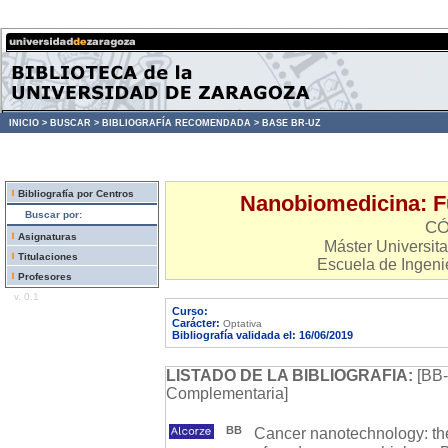
INICIO >
BUSCAR >
BIBLIOGRAFÍA RECOMENDADA >
BASE BR-UZ
Bibliografía por Centros
Nanobiomedicina: F
Buscar por:
CÓ
Asignaturas
Máster Universita
Titulaciones
Escuela de Ingenie
Profesores
v. 0.1
Curso:
Carácter:
Optativa
Bibliografía validada el: 16/06/2019
LISTADO DE LA BIBLIOGRAFIA:
[BB-
Complementaria]
BB
Cancer nanotechnology: the 