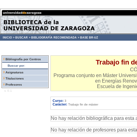
INICIO >
BUSCAR >
BIBLIOGRAFÍA RECOMENDADA >
BASE BR-UZ
Bibliografía por Centros
Trabajo fin d
Buscar por:
CÓ
Asignaturas
Programa conjunto en Máster Universita
Titulaciones
en Energías Renova
Profesores
Escuela de Ingenie
v. 0.1
Curso:
3
Carácter:
Trabajo fin de máster
No hay relación bibliográfica para esta 
No hay relación de profesores para est