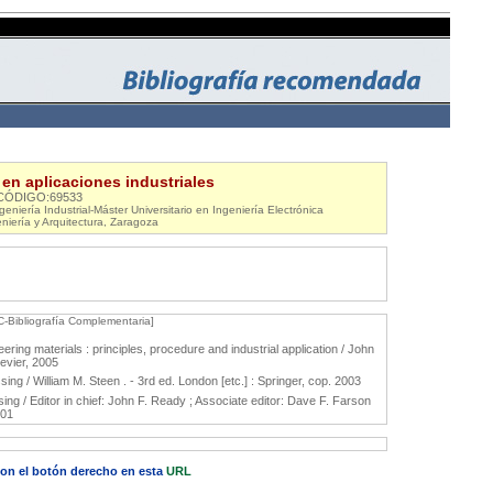
 en aplicaciones industriales
CÓDIGO:69533
eniería Industrial-Máster Universitario en Ingeniería Electrónica
niería y Arquitectura, Zaragoza
C-Bibliografía Complementaria]
ering materials : principles, procedure and industrial application / John
sevier, 2005
ing / William M. Steen . - 3rd ed. London [etc.] : Springer, cop. 2003
ng / Editor in chief: John F. Ready ; Associate editor: Dave F. Farson
001
 con el botón derecho en esta
URL