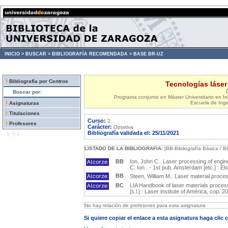
INICIO >
BUSCAR >
BIBLIOGRAFÍA RECOMENDADA >
BASE BR-UZ
Bibliografía por Centros
Tecnologías láser
Buscar por:
Programa conjunto en Máster Universitario en Ing
Escuela de Inge
Asignaturas
Titulaciones
Curso:
2
Profesores
Carácter:
Optativa
Bibliografía validada el: 25/11/2021
v. 0.1
LISTADO DE LA BIBLIOGRAFIA:
[BB-Bibliografía Básica / B
BB
Ion, John C.. Laser processing of engine
C. Ion . - 1st pub. Amsterdam [etc.] : El
BB
Steen, William M.. Laser material process
BC
LIA Handbook of laser materials processi
[s.l.] : Laser institute of América, cop. 2
No hay relación de profesores para esta asignatura
Si quiere copiar el enlace a esta asignatura haga clic