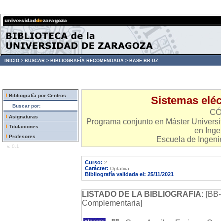
INICIO >
BUSCAR >
BIBLIOGRAFÍA RECOMENDADA >
BASE BR-UZ
Bibliografía por Centros
Sistemas eléct
Buscar por:
CÓ
Asignaturas
Programa conjunto en Máster Universita
Titulaciones
en Inge
Profesores
Escuela de Ingenie
v. 0.1
Curso:
2
Carácter:
Optativa
Bibliografía validada el: 25/11/2021
LISTADO DE LA BIBLIOGRAFIA:
[BB-
Complementaria]