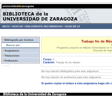
INICIO >
BUSCAR >
BIBLIOGRAFÍA RECOMENDADA >
BASE BR-UZ
Bibliografía por Centros
Trabajo fin de Más
Buscar por:
Programa conjunto en Máster Universitario en In
Escuela de Inge
Asignaturas
Titulaciones
Curso:
3
Profesores
Carácter:
Trabajo fin de máster
v. 0.1
No hay relación bibliográfica para esta asignatura
No hay relación de profesores para esta asignatura
Si quiere copiar el enlace a esta asignatura haga clic