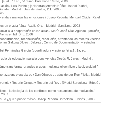
 [et al.]. 1ª ed., 5ª reimp. Barcelona : Graó, 2009
ciación / Luis Puchol ; [colaboran] Antonio Núñez, Isabel Puchol,
ngallo . Madrid : Díaz de Santos, D.L. 2005
nico
prenda a manejar las emociones / Josep Redorta, Meritxell Obiols, Rafel
os en el aula / Juan Vaello Orts . Madrid : Santillana, 2003
lar a la cooperación en las aulas / María José Díaz Aguado ; [edición,
Prentice-Hall, D. L. 2006
econstrucción, reconciliación, resolución, afrontando los efectos visibles
 / Johan Galtung Bilbao : Bakeaz : Centro de Documentación y estudios
abel Fernández García (coordinadora y autora) [et al.] . 1a. ed.
: guía de educación para la convivencia / Xesús R. Jares . Madrid :
cómo transformar grandes grupos mediante el conflicto y la diversidad /
aza entre escolares / Dan Olweus ; traducido por Roc Filella . Madrid
vencia / Rosario Ortega y Rosario del Rey . [1ª ed.] Barcelona : Edebé ,
ctos : la tipología de los conflictos como herramienta de mediación /
. 2007
os : o ¿quién puede más? / Josep Redorta Barcelona : Paidós , 2006