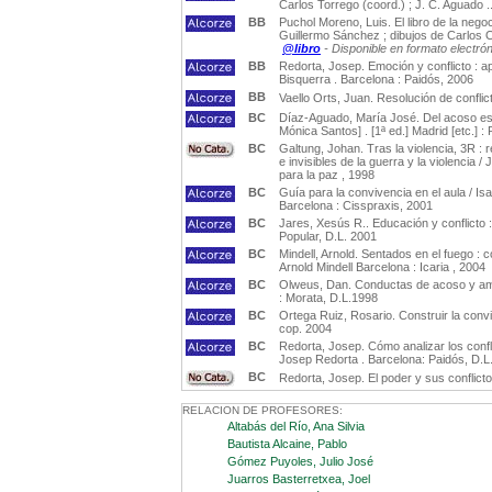
Carlos Torrego (coord.) ; J. C. Aguado ...
BB
Puchol Moreno, Luis. El libro de la nego
Guillermo Sánchez ; dibujos de Carlos O
@libro
- Disponible en formato electró
BB
Redorta, Josep. Emoción y conflicto : a
Bisquerra . Barcelona : Paidós, 2006
BB
Vaello Orts, Juan. Resolución de conflict
BC
Díaz-Aguado, María José. Del acoso esco
Mónica Santos] . [1ª ed.] Madrid [etc.] : 
BC
Galtung, Johan. Tras la violencia, 3R : r
e invisibles de la guerra y la violencia
para la paz , 1998
BC
Guía para la convivencia en el aula / Is
Barcelona : Cisspraxis, 2001
BC
Jares, Xesús R.. Educación y conflicto 
Popular, D.L. 2001
BC
Mindell, Arnold. Sentados en el fuego : 
Arnold Mindell Barcelona : Icaria , 2004
BC
Olweus, Dan. Conductas de acoso y amen
: Morata, D.L.1998
BC
Ortega Ruiz, Rosario. Construir la convi
cop. 2004
BC
Redorta, Josep. Cómo analizar los confli
Josep Redorta . Barcelona: Paidós, D.L
BC
Redorta, Josep. El poder y sus conflict
RELACION DE PROFESORES:
Altabás del Río, Ana Silvia
Bautista Alcaine, Pablo
Gómez Puyoles, Julio José
Juarros Basterretxea, Joel