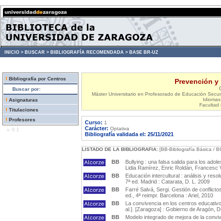
INICIO >
BUSCAR >
BIBLIOGRAFÍA RECOMENDADA >
BASE BR-UZ
Bibliografía por Centros
Prevención y 
Buscar por:
Máster Universitario en Profesorado de Educación Secun
Idiomas,
Asignaturas
Facultad
Titulaciones
Profesores
Curso:
1
Carácter:
Optativa
v. 0.1
Bibliografía validada el: 25/11/2021
LISTADO DE LA BIBLIOGRAFIA:
[BB-Bibliografía Básica / B
BB
Bullying : una falsa salida para los ad
Lidia Ramírez, Enric Roldán, Francesc V
BB
Educación intercultural : análisis y resolu
7ª ed. Madrid : Catarata, D. L. 2009
BB
Farré Salvá, Sergi. Gestión de conflictos
ed., 4ª reimpr. Barcelona : Ariel, 2010
BB
La convivencia en los centros educativo
al.]. [Zaragoza] : Gobierno de Aragón,
BB
Modelo integrado de mejora de la convive