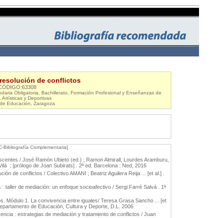
resolución de conflictos
CÓDIGO:63308
daria Obligatoria, Bachillerato, Formación Profesional y Enseñanzas de
 Artísticas y Deportivas
 de Educación, Zaragoza
C-Bibliografía Complementaria]
olescentes / José Ramón Ubieto (ed.) ; Ramon Almirall, Lourdes Aramburu,
ilà ; [prólogo de Joan Subirats] . 2ª ed. Barcelona : Ned, 2016
ción de conflictos / Colectivo AMANI ; Beatriz Aguilera Reija ... [et al.] .
 : taller de mediación: un enfoque socioafectivo / Sergi Farré Salvá . 1ª
s. Módulo 1. La convivencia entre iguales/ Teresa Grasa Sancho ... [et
 Departamento de Educación, Cultura y Deporte, D.L. 2006
ncia : estrategias de mediación y tratamiento de conflictos / Juan