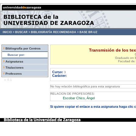
INICIO >
BUSCAR >
BIBLIOGRAFÍA RECOMENDADA >
BASE BR-UZ
Bibliografía por Centros
Transmisión de los text
Buscar por:
Graduado en Es
Facultad de 
Asignaturas
Titulaciones
Curso:
3
Profesores
Carácter:
v. 0.1
No hay relación bibliográfica para esta asignatura
RELACION DE PROFESORES:
Escobar Chico, Ángel
Si quiere copiar el enlace a esta asignatura haga clic