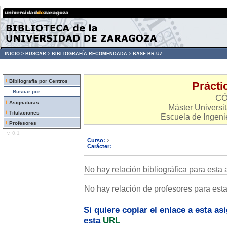
INICIO >
BUSCAR >
BIBLIOGRAFÍA RECOMENDADA >
BASE BR-UZ
Bibliografía por Centros
Prácti
Buscar por:
CÓ
Asignaturas
Máster Universit
Titulaciones
Escuela de Ingenie
Profesores
v. 0.1
Curso:
2
Carácter:
No hay relación bibliográfica para esta 
No hay relación de profesores para est
Si quiere copiar el enlace a esta a
esta
URL