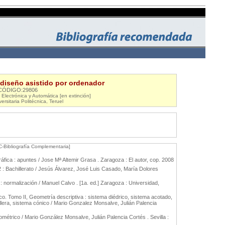
 diseño asistido por ordenador
CÓDIGO:29806
Electrónica y Automática [en extinción]
ersitaria Politécnica, Teruel
C-Bibliografía Complementaria]
áfica : apuntes / Jose Mª Altemir Grasa . Zaragoza : El autor, cop. 2008
2 : Bachillerato / Jesús Álvarez, José Luis Casado, María Dolores
 : normalización / Manuel Calvo . [1a. ed.] Zaragoza : Universidad,
o. Tomo II, Geometría descriptiva : sistema diédrico, sistema acotado,
lera, sistema cónico / Mario Gonzalez Monsalve, Julián Palencia
étrico / Mario González Monsalve, Julián Palencia Cortés . Sevilla :