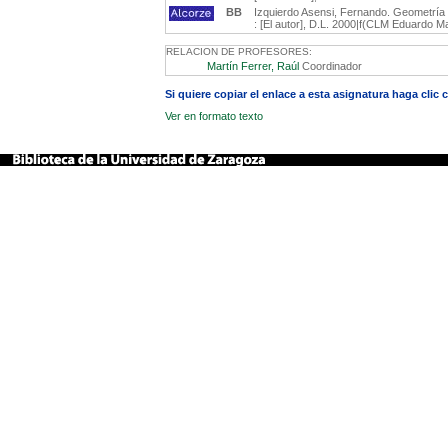
BB
Izquierdo Asensi, Fernando. Geometría d
: [El autor], D.L. 2000|f(CLM Eduardo M
RELACION DE PROFESORES:
Martín Ferrer, Raúl
Coordinador
Si quiere copiar el enlace a esta asignatura haga clic
Ver en formato texto