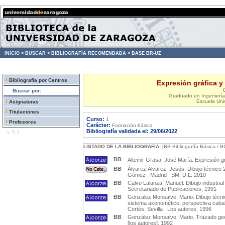
INICIO >
BUSCAR >
BIBLIOGRAFÍA RECOMENDADA >
BASE BR-UZ
Bibliografía por Centros
Expresión gráfica y
Buscar por:
Graduado en Ingeniería 
Escuela Univ
Asignaturas
Titulaciones
Curso:
1
Profesores
Carácter:
Formación básica
Bibliografía validada el: 29/06/2022
v. 0.1
LISTADO DE LA BIBLIOGRAFIA:
[BB-Bibliografía Básica / B
BB
Altemir Grasa, José María. Expresión gr
BB
Álvarez Álvarez, Jesús. Dibujo técnico 
Gómez . Madrid : SM, D.L. 2010
BB
Calvo Lalanza, Manuel. Dibujo industrial
Secretariado de Publicaciones, 1991
BB
Gonzalez Monsalve, Mario. Dibujo técnic
sistema axonomético, perspectiva cabal
Cortés. Sevilla : Los autores, 1996
BB
González Monsalve, Mario. Trazado geom
[los autores], 1992