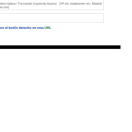
escriptiva / Fernando Izquierdo Asensi . 24ª ed. totalmente rev. Madrid
arconi)
 con el botón derecho en esta
URL