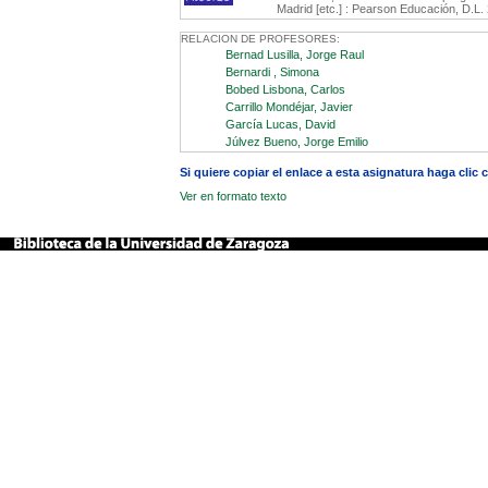
Madrid [etc.] : Pearson Educación, D.L.
RELACION DE PROFESORES:
Bernad Lusilla, Jorge Raul
Bernardi , Simona
Bobed Lisbona, Carlos
Carrillo Mondéjar, Javier
García Lucas, David
Júlvez Bueno, Jorge Emilio
Si quiere copiar el enlace a esta asignatura haga clic
Ver en formato texto