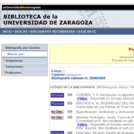
INICIO >
BUSCAR >
BIBLIOGRAFÍA RECOMENDADA >
BASE BR-UZ
Bibliografía por Centros
Pr
Buscar por:
Graduado 
Escuela de Inge
Asignaturas
Titulaciones
Curso:
1
Profesores
Carácter:
Obligatorio
Bibliografía validada el: 25/06/2025
v. 0.1
LISTADO DE LA BIBLIOGRAFIA:
[BB-Bibliografía Básica / B
BB
CORMEN, T. H. Introduction to algorithms
@libro
- Disponible en formato electró
BB
DÍAZ ROCA, M.; RODRÍGUEZ DEL PINO, J. 
Universidad de Las Palmas de Gran Cana
BB
Especificación, Verificación y Derivació
BB
Martínez Rodríguez, Javier. Curso de Pro
[Comentario prof.: libro facilitado en pd
@libro
- Disponible en formato electró
[Obs. docente: libro facilitado en pdf a 
BB
Peña Marí, Ricardo. Diseño de programas