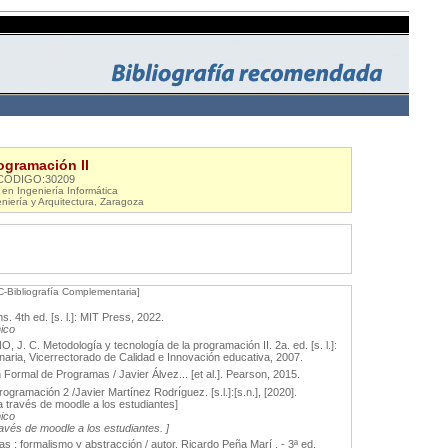
ogramación II
CÓDIGO:30209
en Ingeniería Informática
niería y Arquitectura, Zaragoza
C-Bibliografía Complementaria]
. 4th ed. [s. l.]: MIT Press, 2022.
nico
C. Metodología y tecnología de la programación II. 2a. ed. [s. l.]:
ria, Vicerrectorado de Calidad e Innovación educativa, 2007.
n Formal de Programas / Javier Álvez... [et al.]. Pearson, 2015.
gramación 2 /Javier Martínez Rodrı́guez. [s.l.]:[s.n.], [2020].
f a través de moodle a los estudiantes]
nico
través de moodle a los estudiantes. ]
 : formalismo y abstracción / autor, Ricardo Peña Marí . - 3ª ed.