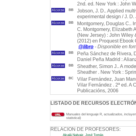
2nd. ed. New York : John W
BB
Jobson, J. D.. Applied multi
experimental design / J. D.
BB
Montgomery, Douglas C.. Int
C. Montgomery, Elizabeth A.
(New Jersey) : John Wiley 
(2012) en Proquest Ebook C
@libro
- Disponible en for
BB
Peña Sánchez de Rivera, D
Daniel Peña Madrid : Alianz
BB
Sheather, Simon J.. A mode
Sheather . New York : Spri
BC
Vilar Fernández, Juan Manu
Vilar Fernández . 2ª ed. A
Publicacións, 2006
LISTADO DE RECURSOS ELECTRÓN
Manuales del lenguaje R, actualizados, incluy
statistical)
RELACION DE PROFESORES:
Alcalá Nalvaiz, José Tomás