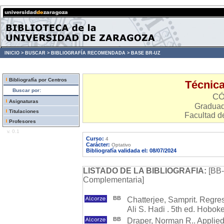
INICIO >
BUSCAR >
BIBLIOGRAFÍA RECOMENDADA >
BASE BR-UZ
Bibliografía por Centros
Técnica
Buscar por:
CÓ
Asignaturas
Graduad
Titulaciones
Facultad d
Profesores
v. 0.1
Curso:
4
Carácter:
Optativo
Bibliografía validada el: 08/07/2024
LISTADO DE LA BIBLIOGRAFIA:
[BB-
Complementaria]
BB
Chatterjee, Samprit. Regre
Ali S. Hadi . 5th ed. Hobo
BB
Draper, Norman R.. Applied 