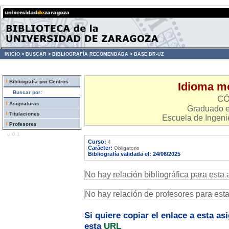
INICIO >
BUSCAR >
BIBLIOGRAFÍA RECOMENDADA >
BASE BR-UZ
Bibliografía por Centros
Idioma m
Buscar por:
CÓ
Asignaturas
Graduado en
Titulaciones
Escuela de Ingenie
Profesores
v. 0.1
Curso:
4
Carácter:
Obligatorio
Bibliografía validada el: 24/06/2025
No hay relación bibliográfica para esta 
No hay relación de profesores para est
Si quiere copiar el enlace a esta a
esta
URL